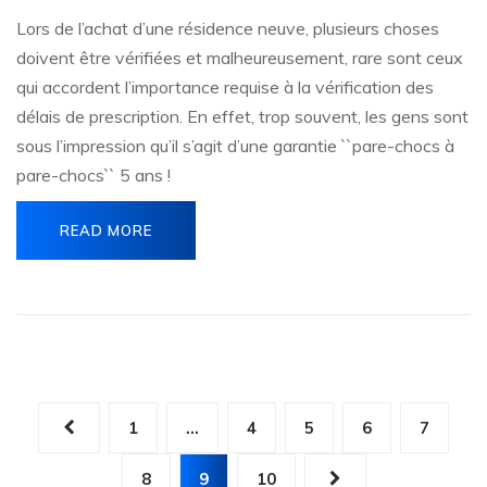
Lors de l’achat d’une résidence neuve, plusieurs choses
doivent être vérifiées et malheureusement, rare sont ceux
qui accordent l’importance requise à la vérification des
délais de prescription. En effet, trop souvent, les gens sont
sous l’impression qu’il s’agit d’une garantie ``pare-chocs à
pare-chocs`` 5 ans !
READ MORE
Pagination
1
…
4
5
6
7
des
8
9
10