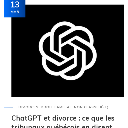
13
MAR
DIVORCES
,
DROIT FAMILIAL
,
NON CLASSIFIÉ(E)
ChatGPT et divorce : ce que les
tribunaux québécois en disent